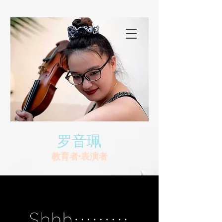
罗音珮
教育者•表演者