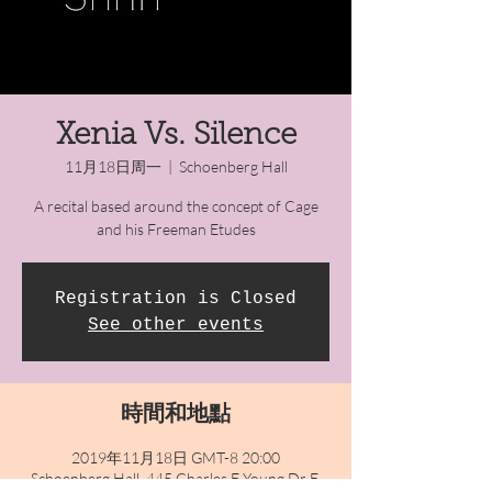
Xenia Vs. Silence
11月18日周一
  |  
Schoenberg Hall
A recital based around the concept of Cage
and his Freeman Etudes
Registration is Closed
See other events
時間和地點
2019年11月18日 GMT-8 20:00
Schoenberg Hall, 445 Charles E Young Dr E,