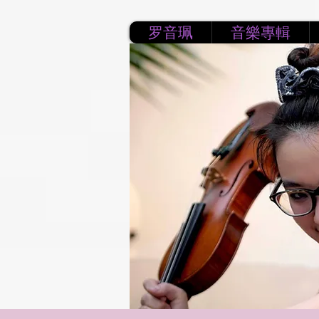
罗音珮
音樂專輯