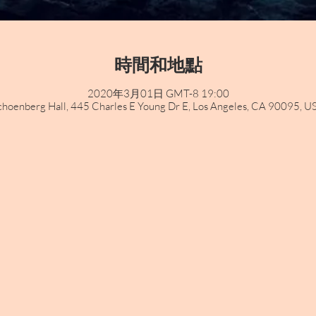
時間和地點
2020年3月01日 GMT-8 19:00
choenberg Hall, 445 Charles E Young Dr E, Los Angeles, CA 90095, U