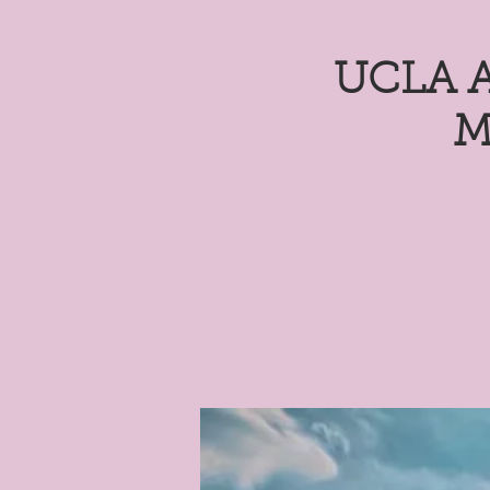
UCLA Am
M