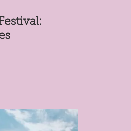
estival:
es