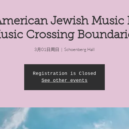
erican Jewish Music F
usic Crossing Boundari
3月01日周日
  |  
Schoenberg Hall
Registration is Closed
See other events