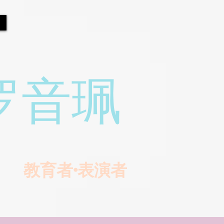
罗音珮
教育者•表演者