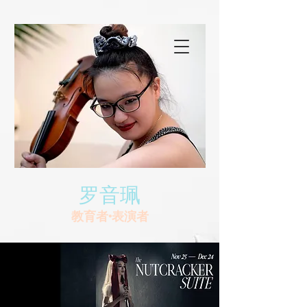
罗音珮
教育者•表演者