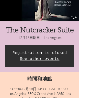
The Nutcracker Suite
12月18日周日
  |  
Los Angeles
Registration is closed
See other events
時間和地點
2022年12月18日 14:00 – GMT-8 15:00
Los Angeles, 350 S Grand Ave # 2850, Los
Angeles, CA 90071, USA