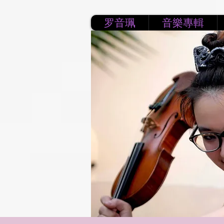
罗音珮
音樂專輯