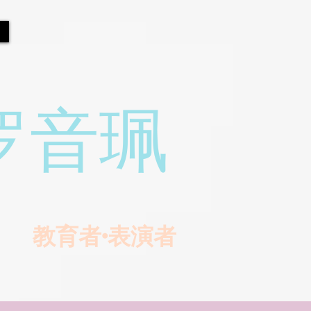
罗音珮
教育者•表演者