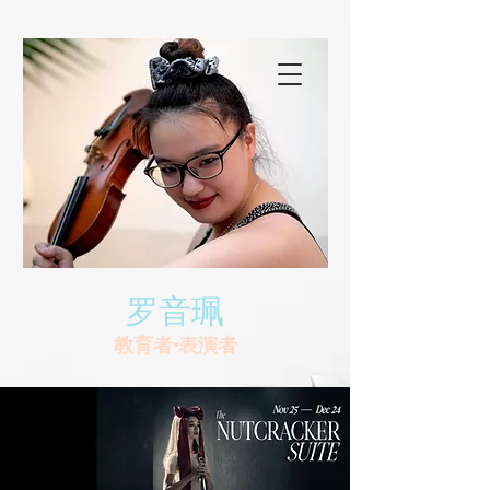
罗音珮
教育者•表演者