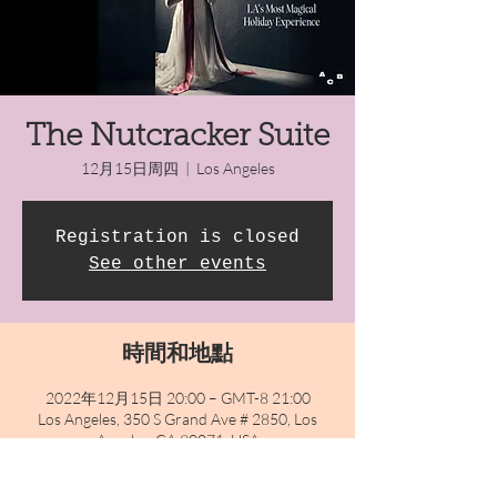
The Nutcracker Suite
12月15日周四
  |  
Los Angeles
Registration is closed
See other events
時間和地點
2022年12月15日 20:00 – GMT-8 21:00
Los Angeles, 350 S Grand Ave # 2850, Los
Angeles, CA 90071, USA