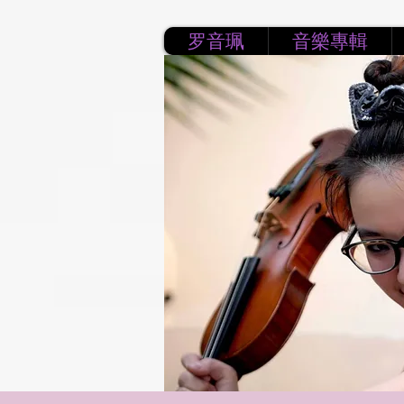
罗音珮
音樂專輯