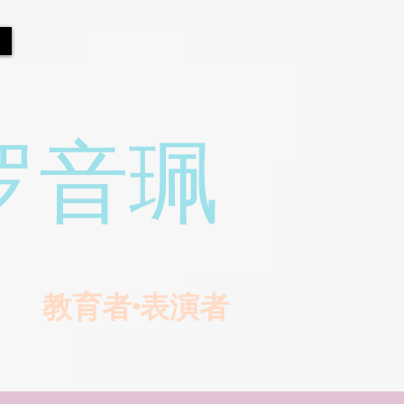
罗音珮
教育者•表演者