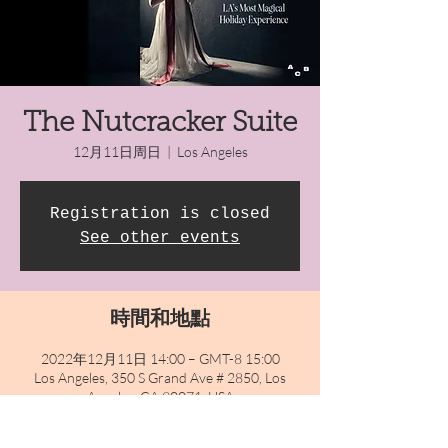
The Nutcracker Suite
12月11日周日
  |  
Los Angeles
Registration is closed
See other events
時間和地點
2022年12月11日 14:00 – GMT-8 15:00
Los Angeles, 350 S Grand Ave # 2850, Los
Angeles, CA 90071, USA