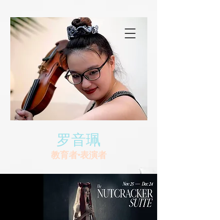
罗音珮
教育者•表演者