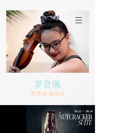
罗音珮
教育者•表演者