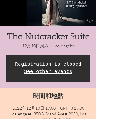
The Nutcracker Suite
12月10日周六
  |  
Los Angeles
Registration is closed
See other events
時間和地點
2022年12月10日 17:00 – GMT-8 18:00
Los Angeles, 350 S Grand Ave # 2850, Los
Angeles, CA 90071, USA