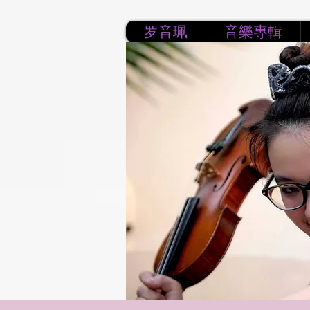
罗音珮
音樂專輯