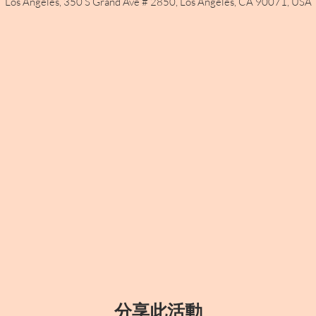
Los Angeles, 350 S Grand Ave # 2850, Los Angeles, CA 90071, USA
分享此活動