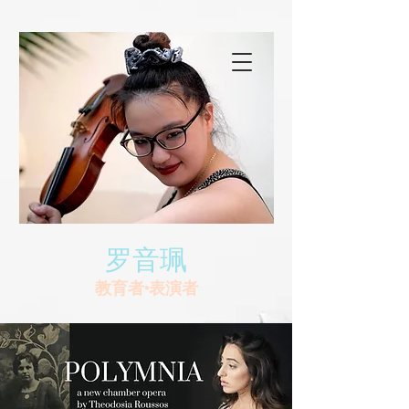
罗音珮
教育者•表演者