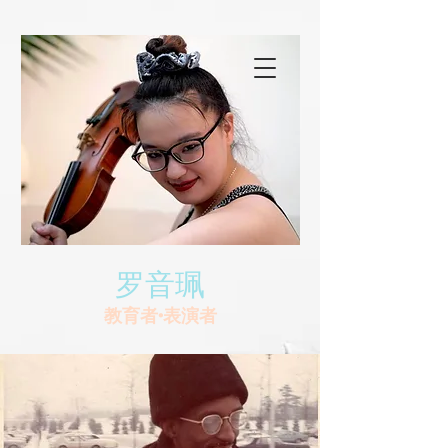
罗音珮
教育者•表演者