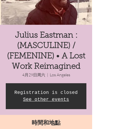
Julius Eastman :
(MASCULINE) /
(FEMENINE) • A Lost
Work Reimagined
4月29日周六
  |  
Los Angeles
Registration is closed
See other events
時間和地點