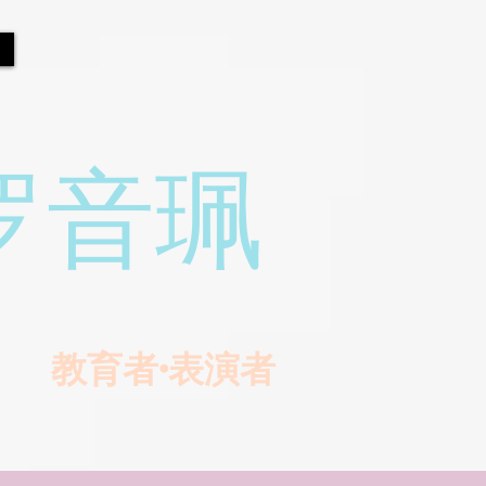
罗音珮
教育者•表演者