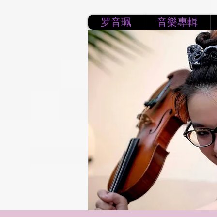
罗音珮
音樂專輯