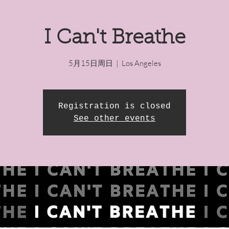
I Can't Breathe
5月15日周日
  |  
Los Angeles
Registration is closed
See other events