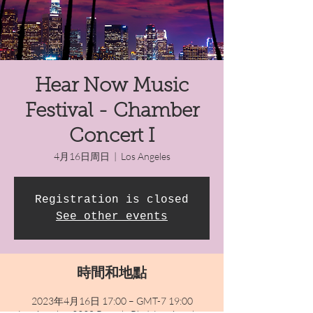
Hear Now Music
Festival - Chamber
Concert I
4月16日周日
  |  
Los Angeles
Registration is closed
See other events
時間和地點
2023年4月16日 17:00 – GMT-7 19:00