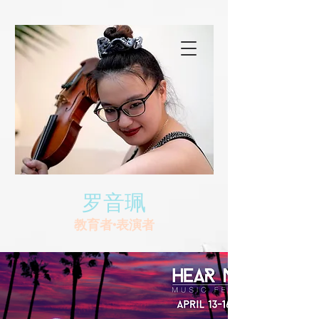
罗音珮
教育者•表演者