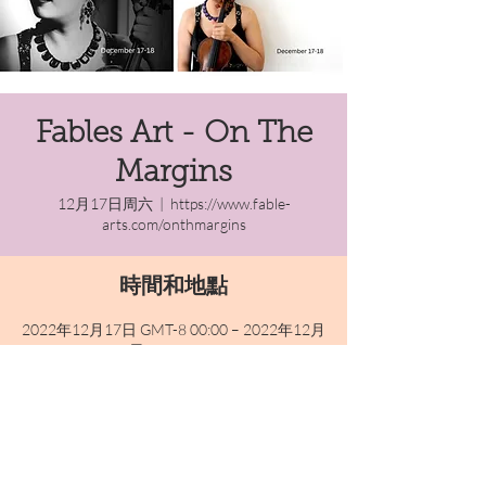
Fables Art - On The
Margins
12月17日周六
  |  
https://www.fable-
arts.com/onthmargins
時間和地點
2022年12月17日 GMT-8 00:00 – 2022年12月
18日 GMT-8 23:59
https://www.fable-arts.com/onthmargins
分享此活動