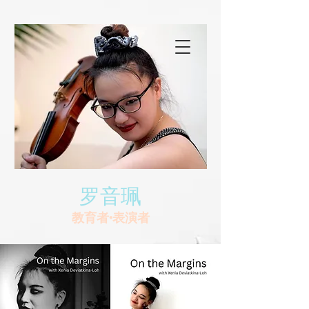
罗音珮
教育者•表演者