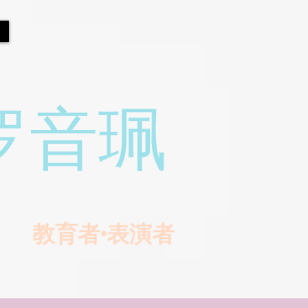
罗音珮
教育者•表演者