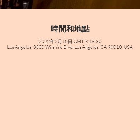
時間和地點
2022年2月10日 GMT-8 18:30
Los Angeles, 3300 Wilshire Blvd, Los Angeles, CA 90010, USA