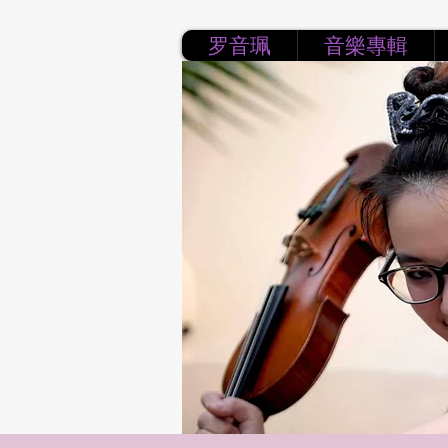
罗音珮
音樂專輯