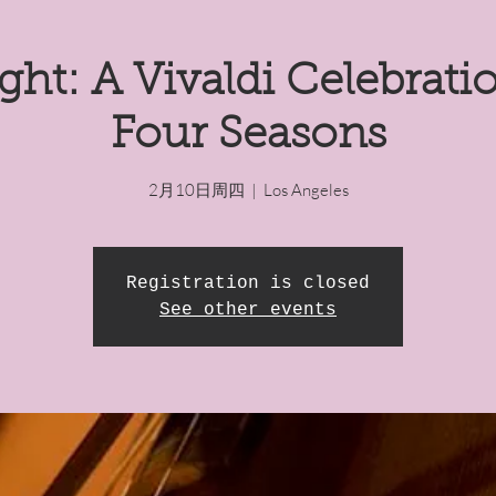
ght: A Vivaldi Celebratio
Four Seasons
2月10日周四
  |  
Los Angeles
Registration is closed
See other events