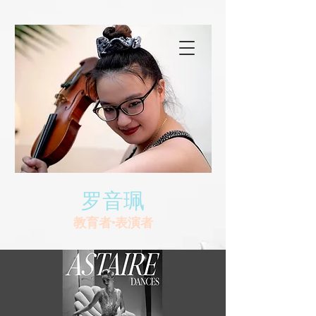
罗音珮
教育者•表演者