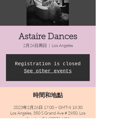
Astaire Dances
2月26日周日
  |  
Los Angeles
Registration is closed
See other events
時間和地點
2023年2月26日 17:00 – GMT-8 18:30
Los Angeles, 350 S Grand Ave # 2850, Los
Angeles, CA 90071, USA