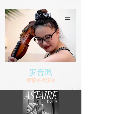
罗音珮
教育者•表演者