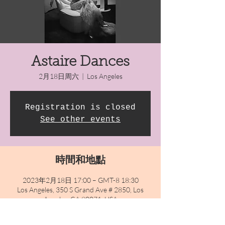
Astaire Dances
2月18日周六
  |  
Los Angeles
Registration is closed
See other events
時間和地點
2023年2月18日 17:00 – GMT-8 18:30
Los Angeles, 350 S Grand Ave # 2850, Los
Angeles, CA 90071, USA