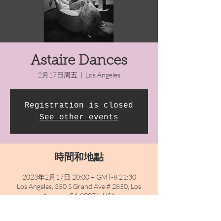
Astaire Dances
2月17日周五
  |  
Los Angeles
Registration is closed
See other events
時間和地點
2023年2月17日 20:00 – GMT-8 21:30
Los Angeles, 350 S Grand Ave # 2850, Los
Angeles, CA 90071, USA