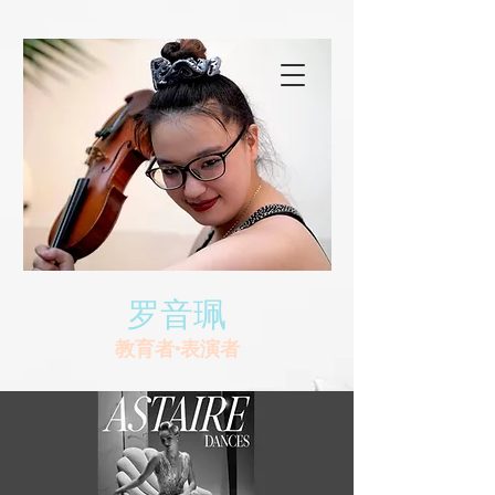
罗音珮
教育者•表演者