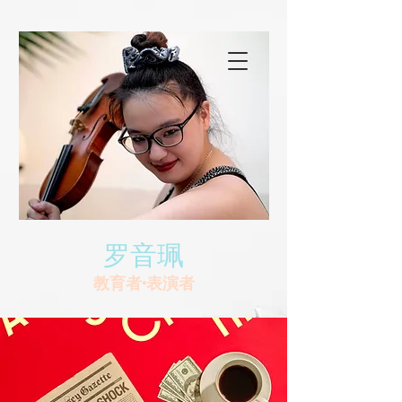
罗音珮
教育者•表演者