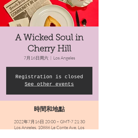
A Wicked Soul in
Cherry Hill
7月16日周六
  |  
Los Angeles
Registration is closed
See other events
時間和地點
2022年7月16日 20:00 – GMT-7 21:30
Los Angeles, 10886 Le Conte Ave, Los
Angeles, CA 90024, USA