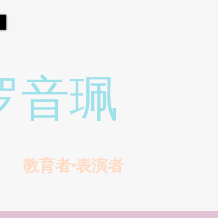
罗音珮
教育者•表演者