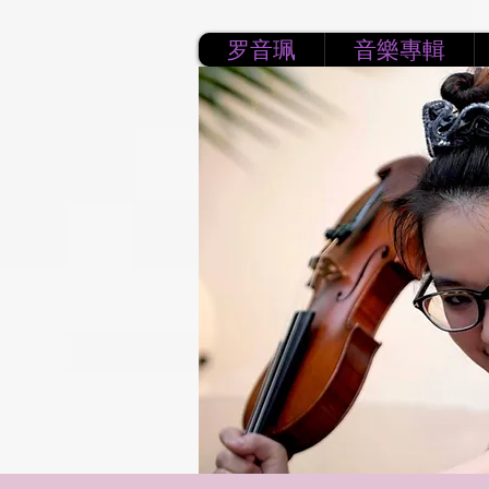
罗音珮
音樂專輯