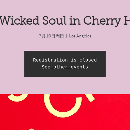
Wicked Soul in Cherry H
7月10日周日
  |  
Los Angeles
Registration is closed
See other events