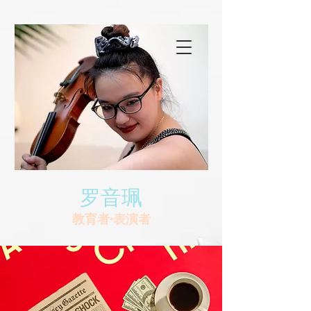
罗音珮
教育者•表演者