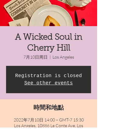
A Wicked Soul in
Cherry Hill
7月10日周日
  |  
Los Angeles
Registration is closed
See other events
時間和地點
2022年7月10日 14:00 – GMT-7 15:30
Los Angeles, 10886 Le Conte Ave, Los
Angeles, CA 90024, USA