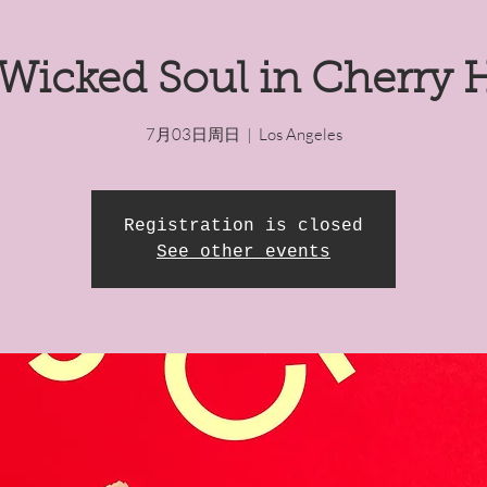
Wicked Soul in Cherry H
7月03日周日
  |  
Los Angeles
Registration is closed
See other events