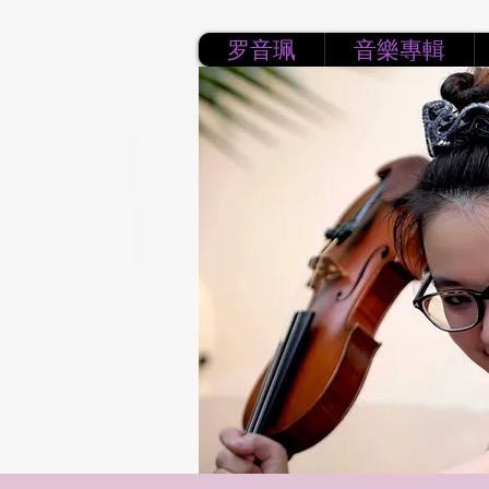
罗音珮
音樂專輯