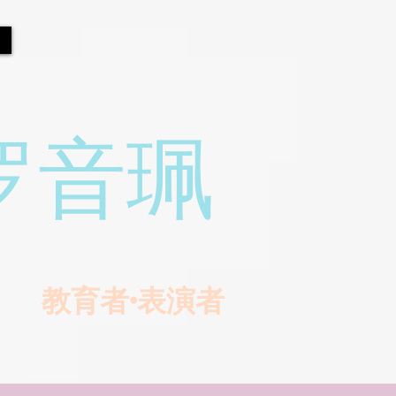
罗音珮
教育者•表演者